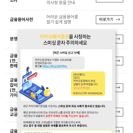
소리
의사항 등을 안내
어려운 금융용어를
금융용어사전
바로가기
알기 쉽게 설명
금융관련 분야별 분
분쟁조정사례
바로가기
쟁조정사례
금융감독판례
금융분쟁과 관련된
(전_금융분쟁
바로가기
판례 정보
판례)
금융생활 길라
금융생활의 실질적
잡이
이고 유익한 정보를
바로가기
(전_금융생활
제공
가이드)
금융상품통합비
전 금융권의 금융상
바로가기
교공시
품 정보를 비교 가능
단계별 금융교육 프
금융교육센터
바로가기