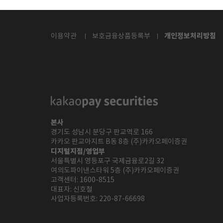
개인정보처리방침
이용약관
보호금융상품등록부
본사
경기도 성남시 분당구 판교역로 166
카카오 판교아지트 B동 8층 (주)카카오페이증권
디지털지점/영업부
서울특별시 영등포구 국제금융로2길 32
여의도파이낸스타워 5층 (주)카카오페이증권
고객센터:
1600-8515
대표자: 신호철
사업자등록번호: 220-87-66698