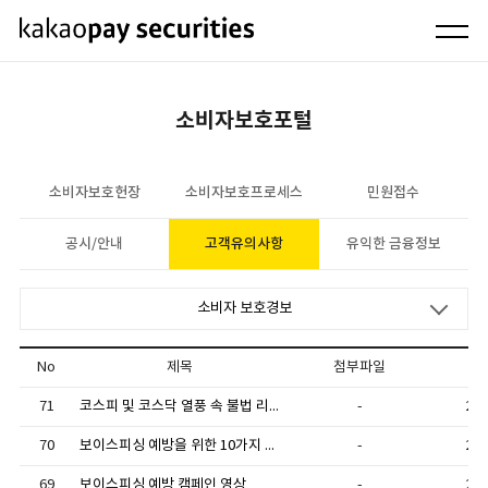
소비자보호포털
소비자보호헌장
소비자보호프로세스
민원접수
공시/안내
고객유의사항
유익한 금융정보
소비자 보호경보
No
제목
첨부파일
71
코스피 및 코스닥 열풍 속 불법 리딩방 주의
-
202
70
보이스피싱 예방을 위한 10가지 안전 수칙
-
202
69
보이스피싱 예방 캠페인 영상
-
202