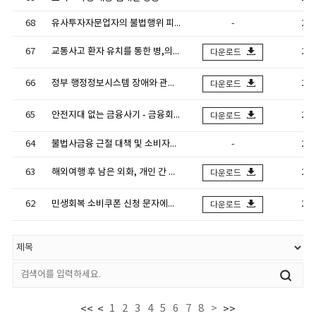
68
유사투자자문업자의 불법행위 피해신고
-
202
67
교통사고 환자 유치를 통한 병,의원의 자동차 보험사기! 브로커의 은밀한 제안에는 단호하게 거절하세요.
202
다운로드
66
정부 행정정보시스템 장애와 관련한 금융회사 사칭 스미싱을 주의하세요!
202
다운로드
65
안전지대 없는 금융사기 - 금융회사 사칭 홈페이지 ．이메일 주의하세요!
202
다운로드
64
불법사금융 근절 대책 및 소비자피해 예방안내
-
202
63
해외여행 후 남은 외화, 개인 간 온라인 거래 플랫폼에서 원화로 바꾸면 보이스피싱 범죄자금 세탁에 연루될 수 있습니다.!!
202
다운로드
62
민생회복 소비쿠폰 신청 문자에는 인터넷주소(URL)가 없습니다. 절대 클릭하지 마세요!!
202
다운로드
1
2
3
4
5
6
7
8
>
<<
<
>>