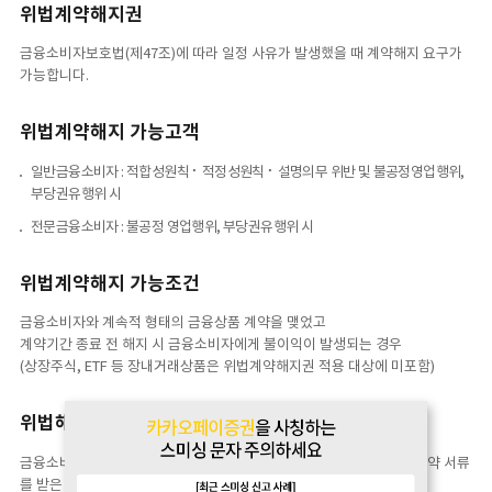
위법계약해지권
금융소비자보호법(제47조)에 따라 일정 사유가 발생했을 때 계약해지 요구가
가능합니다.
위법계약해지 가능고객
일반금융소비자 : 적합성원칙 ⠂적정성원칙 ⠂설명의무 위반 및 불공정영업행위,
부당권유행위 시
전문금융소비자 : 불공정 영업행위, 부당권유행위 시
위법계약해지 가능조건
금융소비자와 계속적 형태의 금융상품 계약을 맺었고
계약기간 종료 전 해지 시 금융소비자에게 불이익이 발생되는 경우
(상장주식, ETF 등 장내거래상품은 위법계약해지권 적용 대상에 미포함)
위법해지요구 가능기간
금융소비자가 금융상품판매업자 등의 법 위반사실을 안 날부터 1년 (계약 서류
를 받은 날로부터 5년 이내)