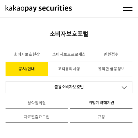
소비자보호포털
소비자보호헌장
소비자보호프로세스
민원접수
공시/안내
고객유의사항
유익한 금융정보
금융소비자보호법
위법계약해지권
청약철회권
자료열람요구권
규정